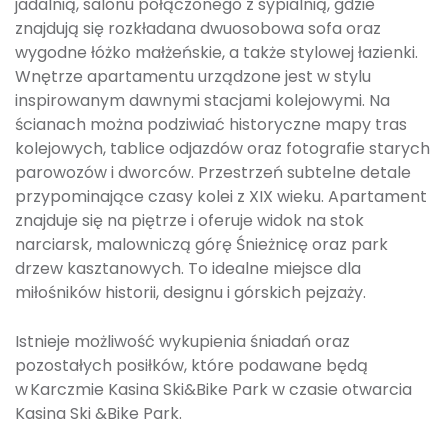
jadalnią, salonu połączonego z sypialnią, gdzie
znajdują się rozkładana dwuosobowa sofa oraz
wygodne łóżko małżeńskie, a także stylowej łazienki.
Wnętrze apartamentu urządzone jest w stylu
inspirowanym dawnymi stacjami kolejowymi. Na
ścianach można podziwiać historyczne mapy tras
kolejowych, tablice odjazdów oraz fotografie starych
parowozów i dworców. Przestrzeń subtelne detale
przypominające czasy kolei z XIX wieku. Apartament
znajduje się na piętrze i oferuje widok na stok
narciarsk, malowniczą górę Śnieżnicę oraz park
drzew kasztanowych. To idealne miejsce dla
miłośników historii, designu i górskich pejzaży.
Istnieje możliwość wykupienia śniadań oraz
pozostałych posiłków, które podawane będą
w Karczmie Kasina Ski&Bike Park w czasie otwarcia
Kasina Ski &Bike Park.